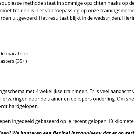
 souplesse methode staat in sommige opzichten haaks op de
moet trainen is niet van toepassing op onze trainingsmethode.
en uitgevoerd. Het resultaat blijkt in de wedstrijden. Hier
 de marathon
asters (35+)
ningsschema met 4 wekelijkse trainingen. Er is veel aandacht
en ervaringen door de trainer en de lopers onderling. Om sn
ordt hardgelopen.
pen ingedeeld gebaseerd op je recent gelopen 10 kilometer
oen? We hanteren een flexibel instapniveau dat er op geric