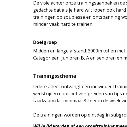
De visie achter onze trainingsaanpak en de
gedachte dat als je hard wilt lopen ook hard 
trainingen op souplesse en ontspanning word
minder vaak hard te trainen.
Doelgroep
Midden en lange afstand; 3000m tot en met
Categorieën: junioren B, A en senioren en m
Trainingsschema
Iedere atleet ontvangt een individueel trai
wedstrijden door het verspreiden van tips 
raadzaam dat minimaal 3 keer in de week w
De trainingen worden op dinsdag in subgroe
Wil je lid worden of een proeftraining meed