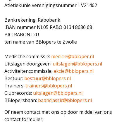
Atletiekunie verenigingsnummer : V21462
Bankrekening: Rabobank
IBAN nummer NL05 RABO 0134 8686 68
BIC: RABONL2U
ten name van BBlopers te Zwolle
Medische commissie:
med.cie@bbloper.nl
Uitslagen doorgeven:
uitslagen@bblopers.nl
Activiteitencommissie:
akcie@bblopers.nl
Bestuur:
bestuur@bblopers.nl
Trainers:
trainers@bblopers.nl
Clubrecords:
uitslagen@bblopers.nl
BBlopersbaan:
baanclassic@bblopers.nl
Of neem contact met ons op door middel van ons
contact formulier.