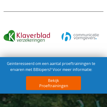
Geïnteresseerd om een aantal proeftrainingen te
ervaren met BBlopers? Voor meer informatie:
Bekijk
Proeftrainingen