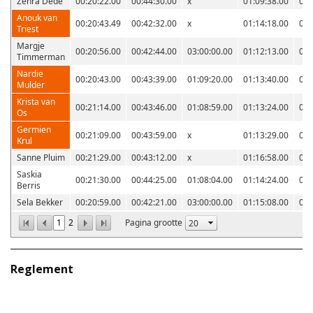
Zehra Dede
00:20:22.00
00:44:30.00
x
01:09:38.00
01:
Anouk van
00:20:43.49
00:42:32.00
x
01:14:18.00
01:
Triest
Margje
00:20:56.00
00:42:44.00
03:00:00.00
01:12:13.00
01:
Timmerman
Nardie
00:20:43.00
00:43:39.00
01:09:20.00
01:13:40.00
01:
Mulder
Krista van
00:21:14.00
00:43:46.00
01:08:59.00
01:13:24.00
01:
Os
Germien
00:21:09.00
00:43:59.00
x
01:13:29.00
01:
Krul
Sanne Pluim
00:21:29.00
00:43:12.00
x
01:16:58.00
01:
Saskia
00:21:30.00
00:44:25.00
01:08:04.00
01:14:24.00
01:
Berris
Sela Bekker
00:20:59.00
00:42:21.00
03:00:00.00
01:15:08.00
01:
1
2
Pagina grootte
Reglement