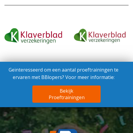
Geïnteresseerd om een aantal proeftrainingen te
ervaren met BBlopers? Voor meer informatie:
Bekijk
Proeftrainingen