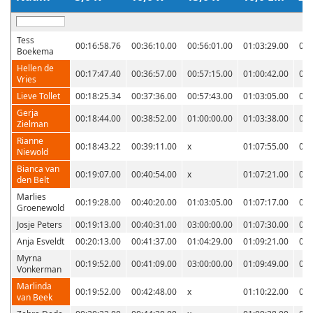
Tess
00:16:58.76
00:36:10.00
00:56:01.00
01:03:29.00
01:
Boekema
Hellen de
00:17:47.40
00:36:57.00
00:57:15.00
01:00:42.00
01:
Vries
Lieve Tollet
00:18:25.34
00:37:36.00
00:57:43.00
01:03:05.00
01:
Gerja
00:18:44.00
00:38:52.00
01:00:00.00
01:03:38.00
01:
Zielman
Rianne
00:18:43.22
00:39:11.00
x
01:07:55.00
01:
Niewold
Bianca van
00:19:07.00
00:40:54.00
x
01:07:21.00
01:
den Belt
Marlies
00:19:28.00
00:40:20.00
01:03:05.00
01:07:17.00
01:
Groenewold
Josje Peters
00:19:13.00
00:40:31.00
03:00:00.00
01:07:30.00
01:
Anja Esveldt
00:20:13.00
00:41:37.00
01:04:29.00
01:09:21.00
01:
Myrna
00:19:52.00
00:41:09.00
03:00:00.00
01:09:49.00
01:
Vonkerman
Marlinda
00:19:52.00
00:42:48.00
x
01:10:22.00
01:
van Beek