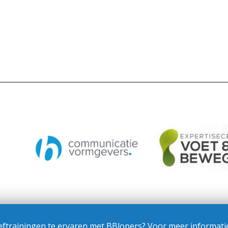
ftrainingen te ervaren met BBlopers? Voor meer informatie