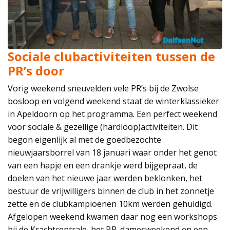
Sociale clubactiviteiten tussen de
PR’s door
Vorig weekend sneuvelden vele PR’s bij de Zwolse
bosloop en volgend weekend staat de winterklassieker
in Apeldoorn op het programma. Een perfect weekend
voor sociale & gezellige (hardloop)activiteiten. Dit
begon eigenlijk al met de goedbezochte
nieuwjaarsborrel van 18 januari waar onder het genot
van een hapje en een drankje werd bijgepraat, de
doelen van het nieuwe jaar werden beklonken, het
bestuur de vrijwilligers binnen de club in het zonnetje
zette en de clubkampioenen 10km werden gehuldigd.
Afgelopen weekend kwamen daar nog een workshops
bij de Krachtcentrale, het BB-damesweekend en een