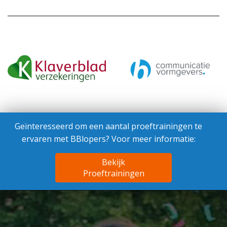
Geïnteresseerd om een aantal proeftrainingen te
ervaren met BBlopers? Voor meer informatie:
Bekijk
Proeftrainingen