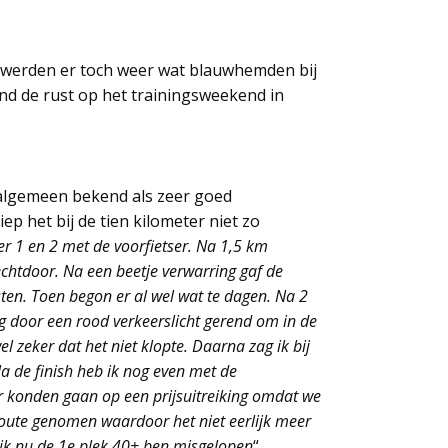
, werden er toch weer wat blauwhemden bij
nd de rust op het trainingsweekend in
algemeen bekend als zeer goed
iep het bij de tien kilometer niet zo
er 1 en 2 met de voorfietser. Na 1,5 km
echtdoor. Na een beetje verwarring gaf de
sten. Toen begon er al wel wat te dagen. Na 2
g door een rood verkeerslicht gerend om in de
l zeker dat het niet klopte. Daarna zag ik bij
 de finish heb ik nog even met de
er konden gaan op een prijsuitreiking omdat we
oute genomen waardoor het niet eerlijk meer
 ik nu de 1e plek 40+ ben misgelopen
“