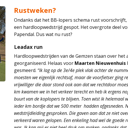
Rustweken?
Ondanks dat het BB-lopers schema rust voorschrijft
een hardloopwedstrijd gespot. Het overgrote deel vo
Papendal. Dus wat nu rust?
Leadax run
Hardloopwedstrijden van de Gemzen staan over het 
georganiseerd. Helaas voor
Maarten Nieuwenhuis
l
gesmeerd.
“Ik lag op de 3e/4e plek vlak achter de numm
moesten we eigenlijk rechtsaf, maar de voorfietser ging r
vrijwilliger die daar stond ook aan dat we rechtdoor moe
km kwamen we in het verkeer terecht en heb ik ergens no
buurt van de koplopers te blijven. Toen wist ik helemaal we
ieder km bordje dat we 500 meter
hadden afgesneden. Na
wedstrijdleiding gesproken. Die gaven aan dat ze niet ov
verkeerd waren gelopen. Een enkeling had wel de goede r
was. Ik kan mij er niet heel druk om maken, ondanks dat