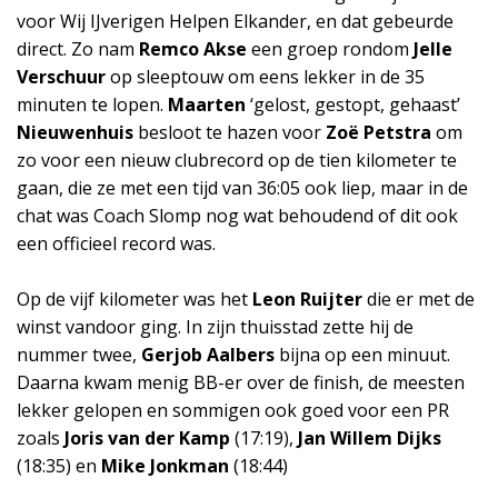
voor Wij IJverigen Helpen Elkander, en dat gebeurde
direct. Zo nam
Remco Akse
een groep rondom
Jelle
Verschuur
op sleeptouw om eens lekker in de 35
minuten te lopen.
Maarten
‘gelost, gestopt, gehaast’
Nieuwenhuis
besloot te hazen voor
Zoë Petstra
om
zo voor een nieuw clubrecord op de tien kilometer te
gaan, die ze met een tijd van 36:05 ook liep, maar in de
chat was Coach Slomp nog wat behoudend of dit ook
een officieel record was.
Op de vijf kilometer was het
Leon Ruijter
die er met de
winst vandoor ging. In zijn thuisstad zette hij de
nummer twee,
Gerjob Aalbers
bijna op een minuut.
Daarna kwam menig BB-er over de finish, de meesten
lekker gelopen en sommigen ook goed voor een PR
zoals
Joris van der Kamp
(17:19),
Jan Willem Dijks
(18:35) en
Mike Jonkman
(18:44)