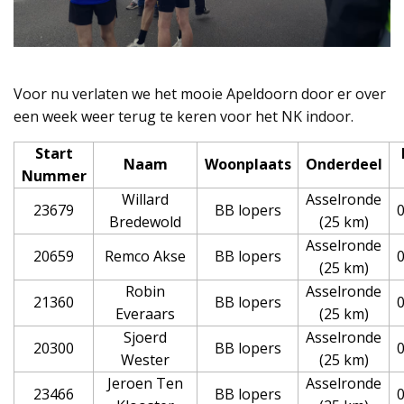
Voor nu verlaten we het mooie Apeldoorn door er over
een week weer terug te keren voor het NK indoor.
Start
Naam
Woonplaats
Onderdeel
Nummer
Willard
Asselronde
23679
BB lopers
0
Bredewold
(25 km)
Asselronde
20659
Remco Akse
BB lopers
0
(25 km)
Robin
Asselronde
21360
BB lopers
0
Everaars
(25 km)
Sjoerd
Asselronde
20300
BB lopers
0
Wester
(25 km)
Jeroen Ten
Asselronde
23466
BB lopers
0