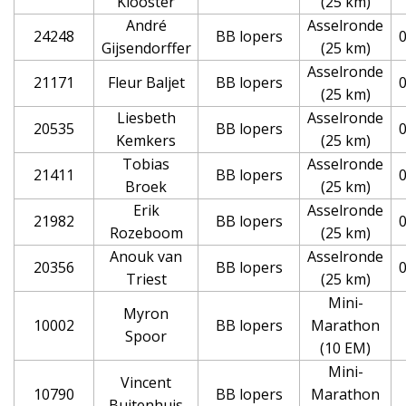
Klooster
(25 km)
André
Asselronde
24248
BB lopers
0
Gijsendorffer
(25 km)
Asselronde
21171
Fleur Baljet
BB lopers
0
(25 km)
Liesbeth
Asselronde
20535
BB lopers
0
Kemkers
(25 km)
Tobias
Asselronde
21411
BB lopers
0
Broek
(25 km)
Erik
Asselronde
21982
BB lopers
0
Rozeboom
(25 km)
Anouk van
Asselronde
20356
BB lopers
0
Triest
(25 km)
Mini-
Myron
10002
BB lopers
Marathon
Spoor
(10 EM)
Mini-
Vincent
10790
BB lopers
Marathon
Buitenhuis