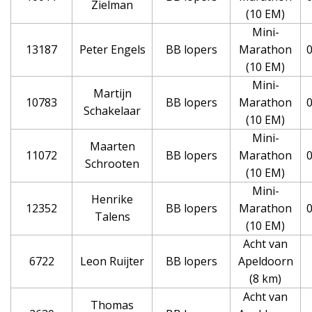
Zielman
(10 EM)
Mini-
13187
Peter Engels
BB lopers
Marathon
0
(10 EM)
Mini-
Martijn
10783
BB lopers
Marathon
0
Schakelaar
(10 EM)
Mini-
Maarten
11072
BB lopers
Marathon
0
Schrooten
(10 EM)
Mini-
Henrike
12352
BB lopers
Marathon
0
Talens
(10 EM)
Acht van
6722
Leon Ruijter
BB lopers
Apeldoorn
(8 km)
Acht van
Thomas