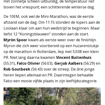
Het zonnetje scheen uitbundig, de temperatuur net
boven het vriespunt; een schitterende winterse dag.
De 10EM, ook wel de Mini-Marathon, was de eerste
afstand van de dag. Om 11:15 stonden de lopers aan de
Loolaan klaar om aan hun wedstrijd te beginnen. Maar
liefst 12 “Koningsblauwen” stonden aan de start.
Myròn Spoor
kwam als eerste weer over de finishlijn.
Myron die zich weer voorbereid op een huzarenstukje
op de marathon in Rotterdam, liep met 53:08 een klein
PR. Niet lang daarna kwamen
Vincent Buitenhuis
(55:31),
Falco Olivier
(56:03),
Gerjob Aalbers
(56:29) en
Rob Goutbeek
(56:43) over de streep. De drie jonge
heren liepen allemaal en PR. Daarintegen behaalde
Falco een mooie vijfde plaats in zijn leeftijdscategorie.