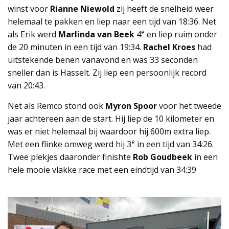
winst voor
Rianne Niewold
zij heeft de snelheid weer
helemaal te pakken en liep naar een tijd van 18:36. Net
e
als Erik werd
Marlinda van Beek
4
en liep ruim onder
de 20 minuten in een tijd van 19:34.
Rachel Kroes
had
uitstekende benen vanavond en was 33 seconden
sneller dan is Hasselt. Zij liep een persoonlijk record
van 20:43.
Net als Remco stond ook
Myron Spoor
voor het tweede
jaar achtereen aan de start. Hij liep de 10 kilometer en
was er niet helemaal bij waardoor hij 600m extra liep.
e
Met een flinke omweg werd hij 3
in een tijd van 34:26.
Twee plekjes daaronder finishte
Rob Goudbeek
in een
hele mooie vlakke race met een eindtijd van 34:39