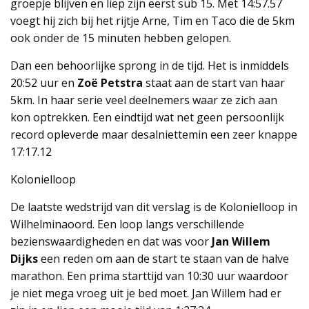
groepje blijven en liep zijn eerst sub 15. Met 14:57.57
voegt hij zich bij het rijtje Arne, Tim en Taco die de 5km
ook onder de 15 minuten hebben gelopen.
Dan een behoorlijke sprong in de tijd. Het is inmiddels
20:52 uur en
Zoë Petstra
staat aan de start van haar
5km. In haar serie veel deelnemers waar ze zich aan
kon optrekken. Een eindtijd wat net geen persoonlijk
record opleverde maar desalniettemin een zeer knappe
17:17.12
Kolonielloop
De laatste wedstrijd van dit verslag is de Kolonielloop in
Wilhelminaoord. Een loop langs verschillende
bezienswaardigheden en dat was voor
Jan Willem
Dijks
een reden om aan de start te staan van de halve
marathon. Een prima starttijd van 10:30 uur waardoor
je niet mega vroeg uit je bed moet. Jan Willem had er