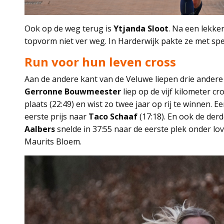
Ook op de weg terug is
Ytjanda Sloot
. Na een lekke
topvorm niet ver weg. In Harderwijk pakte ze met spe
Run voor hun leven cross
Aan de andere kant van de Veluwe liepen drie andere B
Gerronne Bouwmeester
liep op de vijf kilometer c
plaats (22:49) en wist zo twee jaar op rij te winnen. 
eerste prijs naar
Taco Schaaf
(17:18). En ook de der
Aalbers
snelde in 37:55 naar de eerste plek onder 
Maurits Bloem.