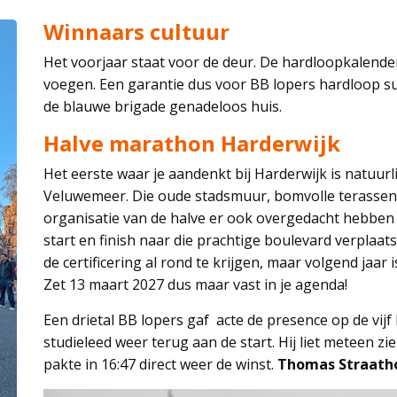
Winnaars cultuur
Het voorjaar staat voor de deur. De hardloopkalender
voegen. Een garantie dus voor BB lopers hardloop suc
de blauwe brigade genadeloos huis.
Halve marathon Harderwijk
Het eerste waar je aandenkt bij Harderwijk is natuurl
Veluwemeer. Die oude stadsmuur, bomvolle terassen 
organisatie van de halve er ook overgedacht hebben
start en finish naar die prachtige boulevard verplaat
de certificering al rond te krijgen, maar volgend jaar 
Zet 13 maart 2027 dus maar vast in je agenda!
Een drietal BB lopers gaf acte de presence op de vijf
studieleed weer terug aan de start. Hij liet meteen zi
pakte in 16:47 direct weer de winst.
Thomas Straath