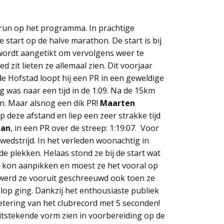
y run op het programma. In prachtige
tart op de halve marathon. De start is bij
wordt aangetikt om vervolgens weer te
d zit lieten ze allemaal zien. Dit voorjaar
de Hofstad loopt hij een PR in een geweldige
eg was naar een tijd in de 1:09. Na de 15km
ten. Maar alsnog een dik PR!
Maarten
 deze afstand en liep een zeer strakke tijd
man
,
in een PR over de streep: 1:19:07. Voor
wedstrijd. In het verleden woonachtig in
e plekken. Helaas stond ze bij de start wat
e kon aanpikken en moest ze het vooral op
 werd ze vooruit geschreeuwd ook toen ze
op ging. Dankzij het enthousiaste publiek
rbetering van het clubrecord met 5 seconden!
itstekende vorm zien in voorbereiding op de