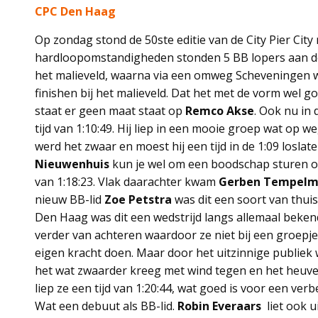
CPC Den Haag
Op zondag stond de 50ste editie van de City Pier Cit
hardloopomstandigheden stonden 5 BB lopers aan de s
het malieveld, waarna via een omweg Scheveningen 
finishen bij het malieveld. Dat het met de vorm wel goe
staat er geen maat staat op
Remco Akse
. Ook nu in 
tijd van 1:10:49. Hij liep in een mooie groep wat op w
werd het zwaar en moest hij een tijd in de 1:09 losla
Nieuwenhuis
kun je wel om een boodschap sturen op
van 1:18:23. Vlak daarachter kwam
Gerben Tempel
nieuw BB-lid
Zoe Petstra
was dit een soort van thuis
Den Haag was dit een wedstrijd langs allemaal bekend
verder van achteren waardoor ze niet bij een groepj
eigen kracht doen. Maar door het uitzinnige publiek
het wat zwaarder kreeg met wind tegen en het heuvel
liep ze een tijd van 1:20:44, wat goed is voor een ve
Wat een debuut als BB-lid.
Robin Everaars
liet ook u